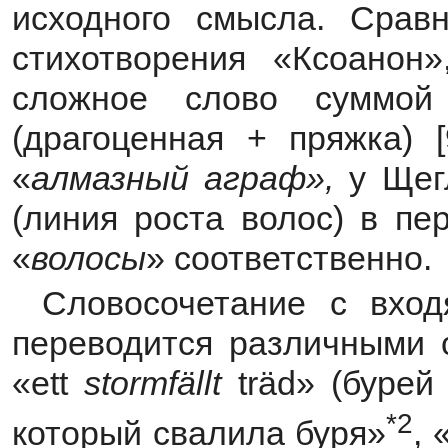
исходного смысла. Срав
стихотворения «Ксоанон»
сложное слово суммой 
(драгоценная + пряжка) 
«
алмазный аграф»,
у Ще
(линия роста волос) в п
«
волосы
» соответственно.
Словосочетание с вхо
переводится различными с
«ett
stormf
ä
llt
träd» (бурей
*2
который свалила буря»
, 