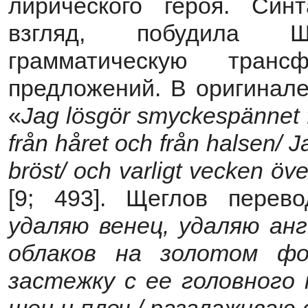
лирического героя. Син
взгляд, побудила Щ
грамматическую тран
предложений. В оригинале
«
Jag lösgör smyckespännet fr
från håret och från halsen/ 
bröst/ och varligt vecken ö
[9; 493]. Щеглов перев
удаляю венец, удаляю анг
облаков на золотом фо
застежку с ее головного 