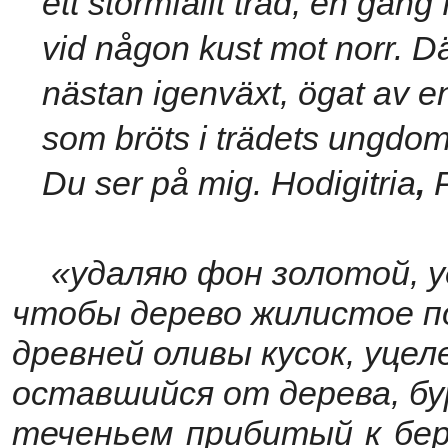
ett stormfällt träd, en gång
vid någon kust mot norr. Där
nästan igenväxt, ögat av en
som bröts i trädets ungd
Du ser på mig. Hodigitria
,
«
удаляю фон золотой, 
чтобы дерево жилистое 
древней оливы кусок, уце
оставшийся от дерева, бу
теченьем прибитый к бере