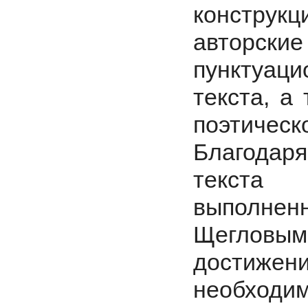
конструкц
авторск
пунктуац
текста, а
поэтичес
Благодар
текста 
выполне
Щегловы
достижен
необход