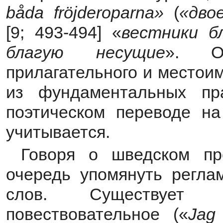
b
å
da
fr
ö
jderoparna
»
(
«дво
[9; 493-494] «
вестники б
благую несущие
». От
прилагательного и местои
из фундаментальных пр
поэтическом переводе на
учитывается.
Говоря о шведском пр
очередь упомянуть регла
слов. Существует 
повествовательное («
Jag