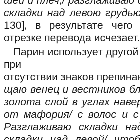
шеи и плеч,/ разглаживаю 
складки над левою грудь
130]
,
в результате чего
отрезке перевода исчезает.
Парин использует другой
при
отсутствии знаков препина
щаю венец и вестников бл
золота слой в углах нав
от мафория/ с волос и с
Разглаживаю складки на
складки над левой/ чт