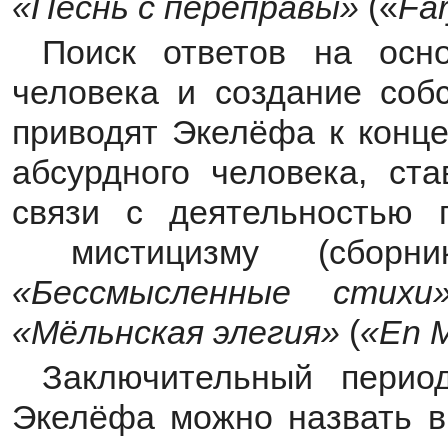
«Песнь с переправы»
(«
Fä
Поиск ответов на осн
человека
и создание соб
приводят Экелёфа к
конц
абсурдного человека, ст
связи с деятельностью п
мистицизму (сбор
«Бессмысленные стихи
«Мёльнская элегия»
(
«En M
Заключительный перио
Экелёфа можно назвать ви