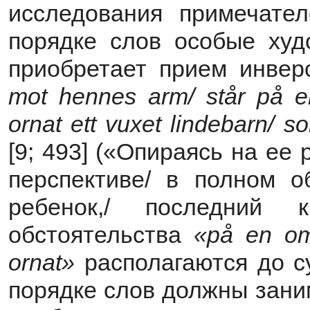
исследования примечател
порядке слов особые худ
приобретает прием инвер
mot
hennes
arm
/
st
å
r
p
å
e
ornat
ett
vuxet
lindebarn
/
s
[9; 493] («Опираясь на ее 
перспективе/ в полном о
ребенок,/ последний 
обстоятельства
«
p
å
en
o
ornat
»
располагаются до су
порядке слов должны зани