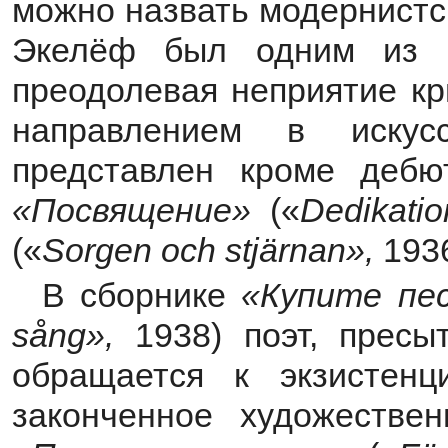
можно назвать модернистс
Экелёф был одним из п
преодолевая неприятие кр
направлением в искус
представлен кроме дебют
«Посвящение»
(«
Dedikati
(«
Sorgen och stjärnan»,
193
В сборнике
«Купите пес
sång»,
1938)
поэт, пресы
обращается к экзистен
законченное художеств