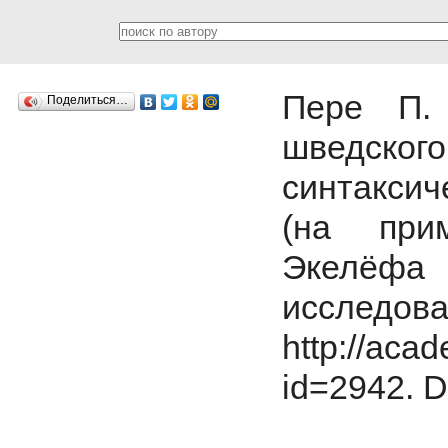
Пере П.
Поделиться…
шведск
синтаксич
(на при
Экелёфа 
исследо
http://acad
id=2942.
D