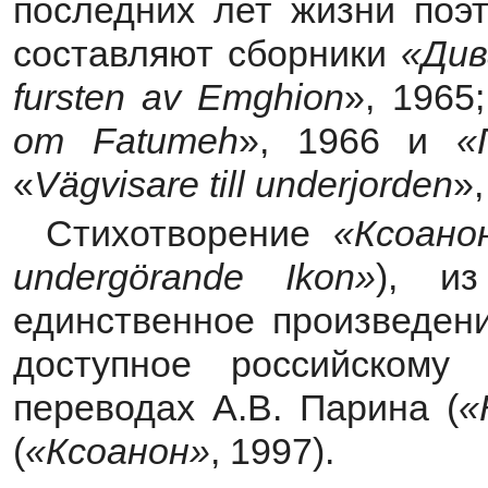
последних лет жизни поэ
составляют сборники
«Див
fursten
av
Emghion
», 1965
om
Fatumeh
», 1966 и
«
«
V
ä
gvisare
till
underjorden
»,
Стихотворение
«Ксоано
underg
ö
rande
Ikon
»
), из
единственное произведени
доступное российскому
переводах А.В. Парина (
«
(
«Ксоанон»
, 1997).