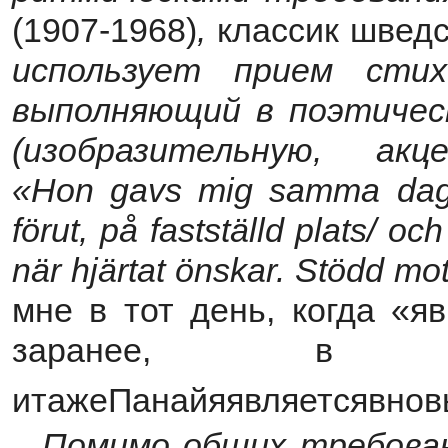
(1907-1968)
,
классик швед
использует прием стих
выполняющий в поэтичес
(изобразительную, акц
«
Hon
gavs
mig
samma
da
f
ö
rut
,
p
å
fastst
ä
lld
plats
/
och
n
ä
r
hj
ä
rtat
ö
nskar
.
St
ö
dd
mo
мне в тот день, когда «я
заранее, в на
итажеПанайяявляетсявновь
Помимо общих требован