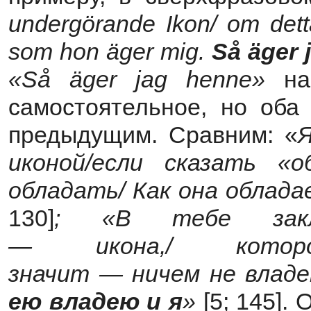
undergörande Ikon/ om detta
som hon äger mig.
S
å ä
ger
«
S
å ä
ger
jag
henne
»
нам
самостоятельное, но оба
предыдущим. Сравним: «
иконой/если сказать «
обладать/ Как она облад
130]
; «В тебе закл
— икона,/ кото
значит — ничем не владе
ею владею и я
»
[5; 145].