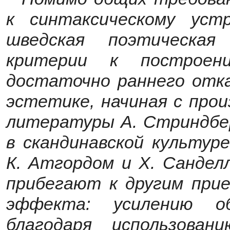
к синтаксическому уст
шведская поэтическа
критерии к построен
достаточно раннего отк
эстетике, начиная с прои
литературы А.
Стриндбер
в скандинавской культур
К. Атгордом и Х. Санделл
прибегают к другим при
эффекта: усилению об
благодаря использован