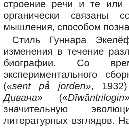
строение речи и те или 
органически связаны с
мышления, способом познан
Стиль Гуннара Экелёф
изменения в течение разл
биографии. Со врем
экспериментального сбо
(
«
sent
p
å
jorden
», 1932
Дивана»
(«
D
ī
w
ā
ntrilogin
значительную эволю
литературных взглядов. Н