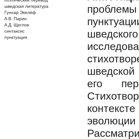
поэтический перевод
проблемы 
шведская литература
Гуннар Экелёф
пунктуац
А.В. Парин
А.Д. Щеглов
шведског
синтаксис
пунктуация.
исслед
стихотв
шведской
его пер
Стихотв
контексте
эволюции
Рассмат