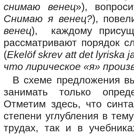
снимаю венец
»), вопрос
Снимаю я венец?
), повел
венец
), каждому присущ
рассматривают порядок с
(
Ekel
ö
f
skrev
att
det
lyriska
j
что лирическое «я» произ
В схеме предложения вы
занимать только опред
Отметим здесь, что синта
степени углубления в тем
трудах, так и в учебника