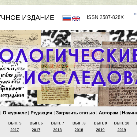
УЧНОЕ ИЗДАНИЕ
ISSN 2587-828X
|
О журнале
|
Редакция
|
Загрузить статью
|
Авторам
|
Научна
ВЫП. 5
ВЫП. 6
ВЫП. 7
ВЫП. 8
ВЫП. 9
ВЫП. 10
2017
2017
2018
2018
2019
2019