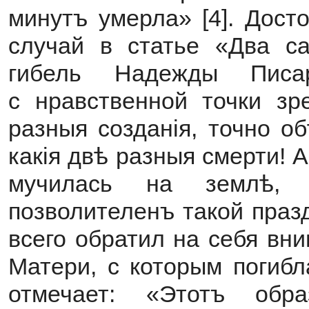
минутъ умерла» [4]. Дост
случай в статье «Два са
гибель Надежды Писа
с нравственной точки зре
разныя созданія, точно о
какія двѣ разныя смерти! 
мучилась на землѣ, 
позволителенъ такой праз
всего обратил на себя вн
Матери, с которым погибл
отмечает: «Этотъ об