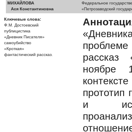
МИХАЙЛОВА
Федеральное государств
Ася Константиновна
«Петрозаводский государ
Аннотаци
Ключевые слова:
Ф.М. Достоевский
«Дневни
публицистика
«Дневник Писателя»
проблеме
самоубийство
«Кроткая»
рассказ 
фантастический рассказ.
ноябре 
контексте
прототип 
и ист
проанал
отношени