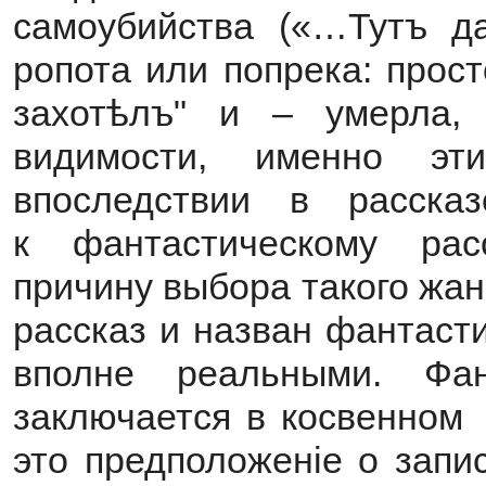
самоубийства («…Тутъ д
ропота или попрека: прост
захотѣлъ" и – умерла,
видимости, именно э
впоследствии в расска
к фантастическому рас
причину выбора такого жан
рассказ и назван фантаст
вполне реальными. Фа
заключается в косвенном 
это предположеніе о запи