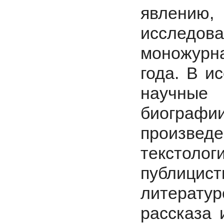
явлению,
исслед
моножурн
года. В и
научные
биогра
произ
текстол
публици
литерат
рассказа 