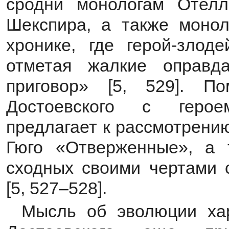
сродни монологам Отелл
Шекспира, а также монол
хронике, где герой-злод
отметая жалкие оправд
приговор» [5, 529]. П
Достоевского с герое
предлагает к рассмотрени
Гюго «Отверженные», а 
сходных своими чертами 
[5, 527–528].
Мысль об эволюции хар