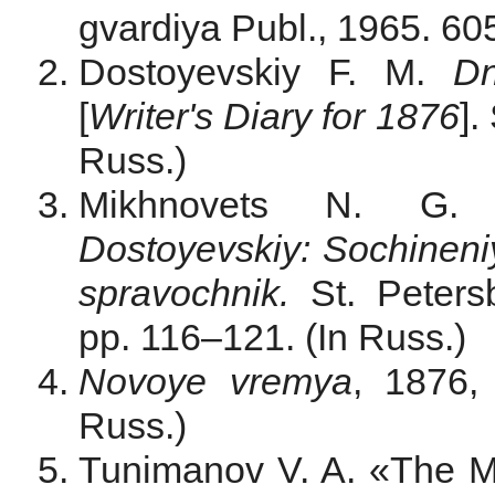
gvardiya Publ., 1965. 605
Dostoyevskiy F. M.
Dn
[
Writer's Diary for 1876
].
Russ.)
Mikhnovets N. G. 
Dostoyevskiy: Sochineniy
spravochnik.
St. Peters
pp. 116–121. (In Russ.)
Novoye vremya
, 1876,
Russ.)
Tunimanov V. A. «The 