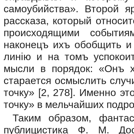
самоубийства». Второй я
рассказа, который относи
происходящими событи
наконецъ ихъ обобщить и 
линію и на томъ успокоит
мысли в порядок: «Онъ 
старается осмыслить случ
точку» [2, 278]. Именно э
точку» в мельчайших подро
Таким образом, фантас
публицистика Ф. М. Дос