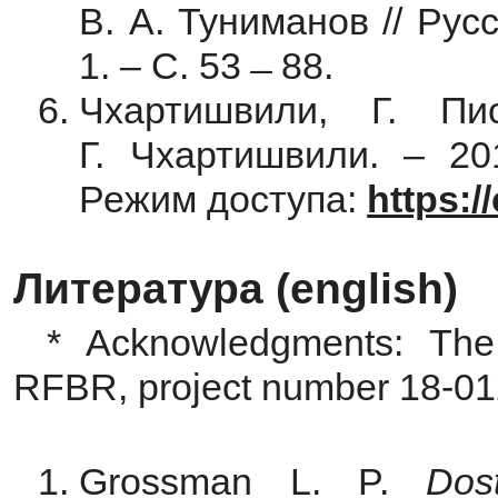
В. А. Туниманов // Рус
1. – С. 53 ̶ 88.
Чхартишвили, Г. Пи
Г. Чхартишвили. – 20
Режим доступа:
https:/
Литература (english)
* Acknowledgments: The
RFBR, project number 18-01
Grossman L. P.
Dos