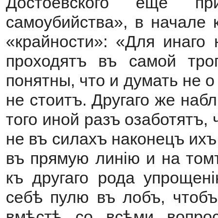
Достоевского еще пр
самоубийства», в начале 
«крайности»: «Для инаго 
проходятъ въ самой трог
понятны, что и думать не о
не стоитъ. Другаго же наб
того иной разъ озаботятъ, 
не въ силахъ наконецъ ихъ
въ прямую линію и на том
къ другаго рода упрощені
себѣ пулю въ лобъ, чтобъ
вмѣстѣ со всѣми вопро