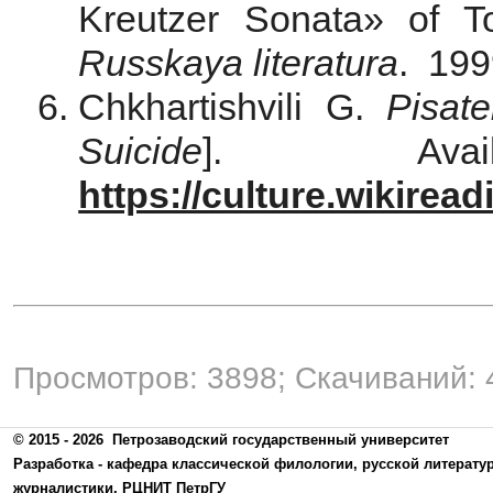
Kreutzer Sonata» of To
Russkaya literatura
. 199
Chkhartishvili G.
Pisate
Suicide
]. Ava
https://culture.wikirea
Просмотров: 3898; Скачиваний: 
© 2015 - 2026
Петрозаводский государственный университет
Разработка -
кафедра классической филологии, русской литерату
журналистики
,
РЦНИТ ПетрГУ