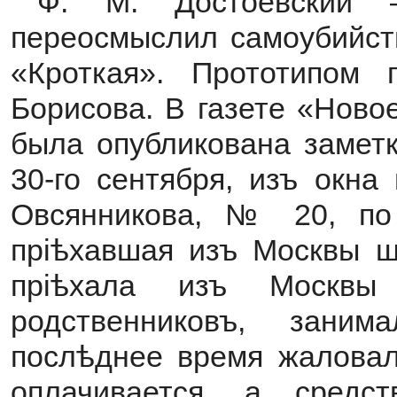
Ф. М. Достоевский 
переосмыслил самоубийств
«Кроткая». Прототипом 
Борисова. В газете «Ново
была опубликована заметк
30-го сентября, изъ окна
Овсянникова, № 20, по
прiѣхавшая изъ Москвы ш
прiѣхала изъ Москвы
родственниковъ, зани
послѣднее время жаловала
оплачивается, а средс