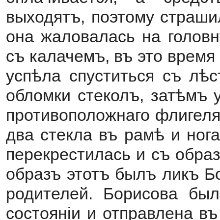
выходятъ, поэтому страши
она жаловалась на головн
съ калачемъ, въ это время
успѣла спуститься съ лѣс
обломки стеколъ, затѣмъ 
противоположнаго флигеля
два стекла въ рамѣ и ног
перекрестилась и съ обра
образъ этотъ былъ ликъ Б
родителей. Борисова был
состоянiи и отправлена въ