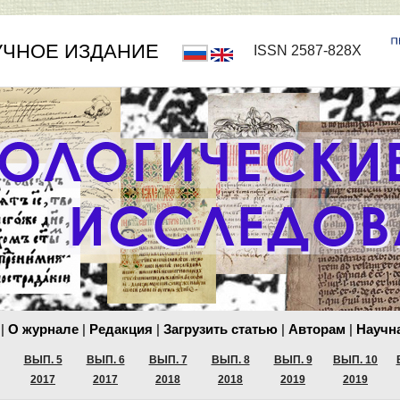
УЧНОЕ ИЗДАНИЕ
ISSN 2587-828X
|
О журнале
|
Редакция
|
Загрузить статью
|
Авторам
|
Научна
ВЫП. 5
ВЫП. 6
ВЫП. 7
ВЫП. 8
ВЫП. 9
ВЫП. 10
2017
2017
2018
2018
2019
2019