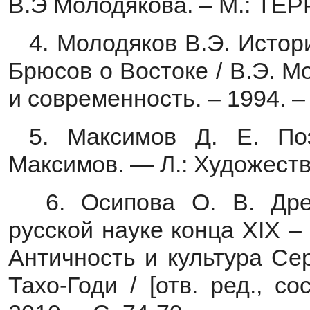
В.Э Молодякова. – М.: ТЕРР
4. Молодяков В.Э. Истор
Брюсов о Востоке / В.Э. М
и современность. – 1994. – 
5. Максимов Д. Е. По
Максимов. — Л.: Художестве
6. Осипова О. В. Дре
русской науке конца XIX – 
Античность и культура Сер
Тахо-Годи / [отв. ред., со