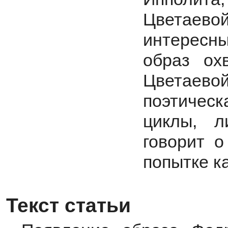
Цветаев
интересн
образ ох
Цветае
поэтичес
циклы, л
говорит о
попытке к
Текст статьи