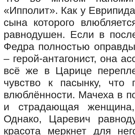
«Ипполит». Как у Еврипида
сына которого влюбляетс
равнодушен. Если в посл
Федра полностью оправдыв
– герой-антагонист, она а
всё же в Царице перепл
чувство к пасынку, что 
влюблённости. Мачеха в п
и страдающая женщина,
Однако, Царевич равнод
красота меркнет для нег