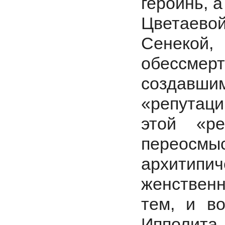
героинь, 
Цветаев
Сенеко
обессме
создавши
«репутаци
этой «р
перео
архитипич
женствен
тем, и в
Ипполит