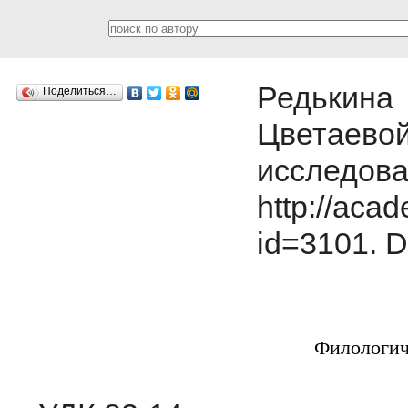
Редькина 
Поделиться…
Цветае
исследо
http://acad
id=3101.
D
Филологич