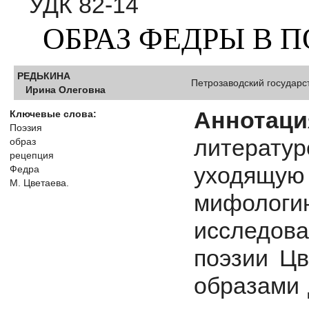
УДК 82-14
ОБРАЗ ФЕДРЫ В 
РЕДЬКИНА
Петрозаводский государс
Ирина Олеговна
Аннотаци
Ключевые слова:
Поэзия
литерат
образ
рецепция
уходящую
Федра
М. Цветаева.
мифоло
исследов
поэзии Цв
образами 