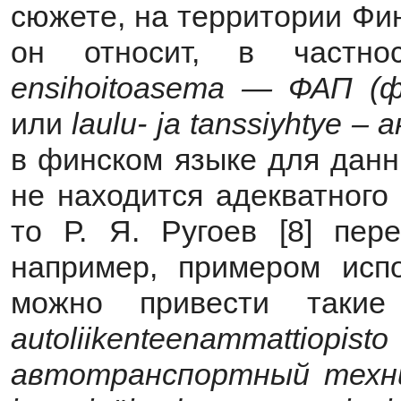
сюжете, на территории Фи
он относит, в частнос
ensihoitoasema
— ФАП (фе
или
laulu
-
ja
tanssiyhtye
– а
в финском языке для данн
не находится адекватного
то Р. Я. Ругоев [8] пер
например, примером испо
можно привести такие
autoliikenteenammattiopisto
автотранспортный техн