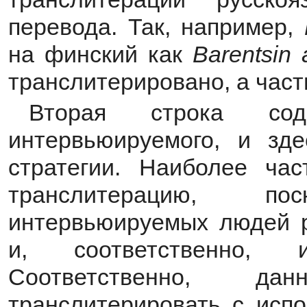
перевода. Так, например,
на финский как
Barentsin
транслитерировано, а част
Вторая строка с
интервьюируемого, и зд
стратегии. Наиболее ча
транслитерацию, п
интервьюируемых людей р
и, соответственно, 
Соответственно, д
транслитерировать с испо