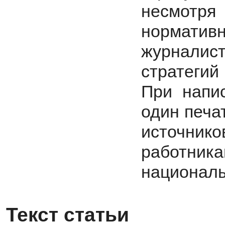
несмотр
норматив
журналис
стратегий
При напи
один печа
источни
работни
националь
Текст статьи