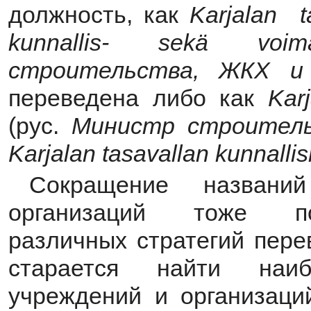
должность, как
Karjalan
t
kunnallis
-
sek
ä
voima
строительства, ЖКХ и
переведена либо как
Kar
(рус.
Министр строител
Karjalan
tasavallan
kunnallis
Сокращение названи
организаций тоже по
различных стратегий перев
старается найти наи
учреждений и организаци