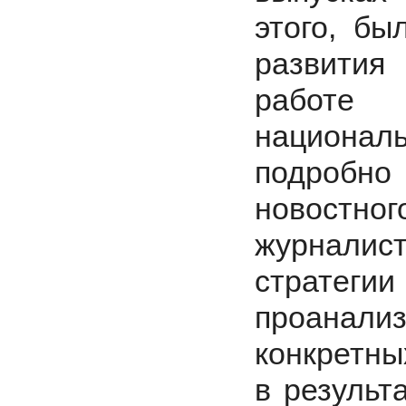
этого, бы
развития
работе
национал
подробн
новостн
журнали
страт
проанал
конкретны
в результ