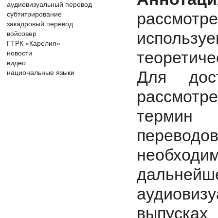
аудиовизуальный перевод
рассмотре
субтитрирование
закадровый перевод
использу
войсовер
ГТРК «Карелия»
теоретиче
новости
видео
Для дос
национальные языки
рассмотре
термин 
перевод
необходи
дальне
аудиовиз
выпусках