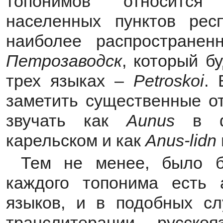
топонимов относится
населенных пунктов респ
наиболее распростране
Петрозаводск
, который б
трех языках –
Petroskoi
. 
заметить существенные о
звучать как
Aunus
в ф
карельском и как
Anus-
lidn
Тем не менее, было б
каждого топонима есть 
языков, и в подобных сл
транслитерации русск