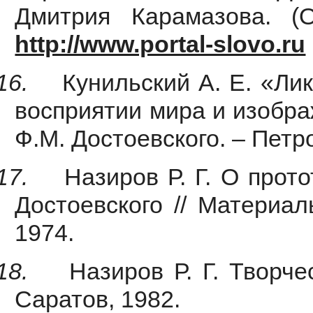
Дмитрия Карамазова. (
http://www.portal-slovo.ru
16.
Кунильский А. Е. «Ли
восприятии мира и изобра
Ф.М. Достоевского. – Петр
17.
Назиров Р. Г. О прот
Достоевского // Материалы
1974.
18.
Назиров Р. Г. Творче
Саратов, 1982.