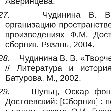
Аверинцева.
27.
Чудинина В. В
организацию пространств
произведениях Ф.М. Дост
сборник. Рязань, 2004.
28.
Чудинина В. В. «Творч
// Литература и истори
Батурова. М., 2002.
29.
Шульц, Оскар фон
Достоевский: [Сборник] : 