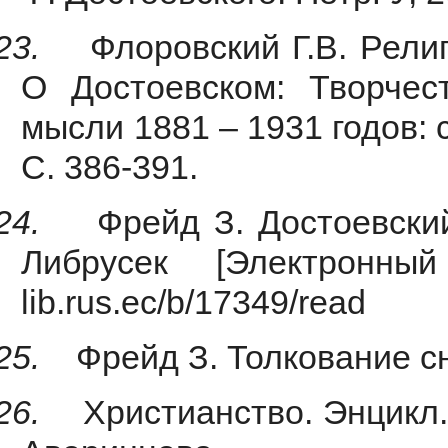
23.
Флоровский Г.В. Рели
О Достоевском: Творчес
мысли 1881 – 1931 годов: сб
С. 386-391.
24.
Фрейд З. Достоевский
Либрусек [Электронны
lib.rus.ec/b/17349/read
25.
Фрейд З. Толкование с
26.
Христианство. Энцикл.