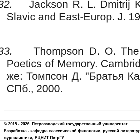
32.
Jackson R. L. Dmitrij
Slavic and East-Europ. J. 196
33.
Thompson D. O. The
Poetics of Memory. Cambrid
же: Томпсон Д. "Братья К
СПб., 2000.
© 2015 - 2026
Петрозаводский государственный университет
Разработка -
кафедра классической филологии, русской литерату
журналистики
,
РЦНИТ ПетрГУ