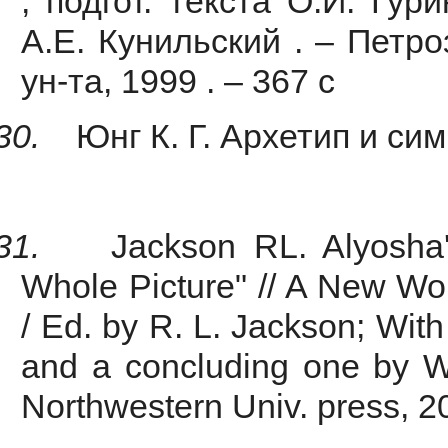
; подгот. текста О.И. Гур
А.Е. Кунильский . – Петро
ун-та, 1999 . – 367 с
30.
Юнг К. Г. Архетип и сим
31.
Jackson RL. Alyosha
Whole Picture" // A New W
/ Ed. by R. L. Jackson; With 
and a concluding one by W
Northwestern Univ. press, 2