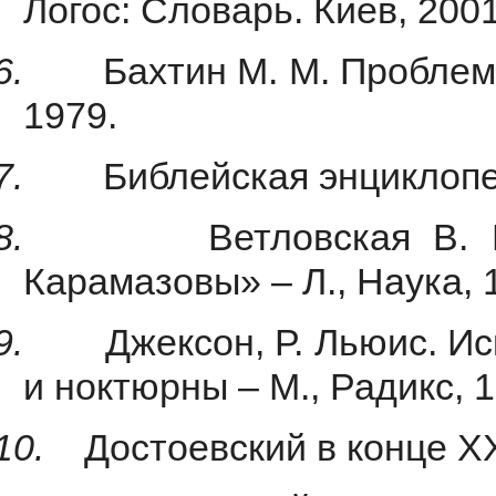
Логос: Словарь. Киев, 2001
6.
Бахтин М. М. Проблемы
1979.
7.
Библейская энциклопед
8.
Ветловская В.
Карамазовы» – Л., Наука, 
9.
Джексон, Р. Льюис. И
и ноктюрны – М., Радикс, 1
10.
Достоевский в конце XX