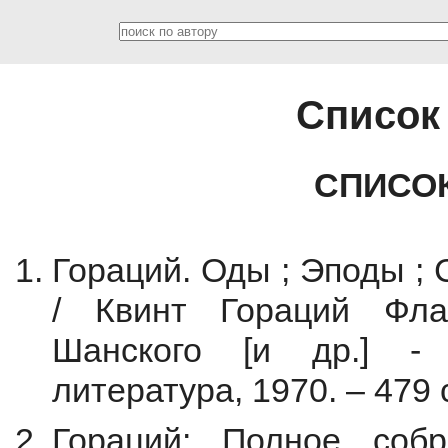
Список
СПИСО
Гораций. Оды ; Эподы ; С
/ Квинт Гораций Флак
Шанского [и др.] -
литература, 1970. – 479 
Гораций: Полное собр