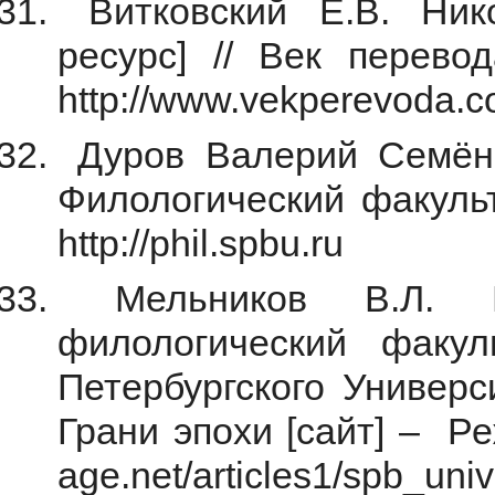
Витковский Е.В. Нико
ресурс] // Век перево
http://www.vekperevoda.c
Дуров Валерий Семёнов
Филологический факуль
http://phil.spbu.ru
Мельников В.Л. Н
филологический факул
Петербургского Универс
Грани эпохи [сайт] – Реж
age.net/articles1/spb_uni