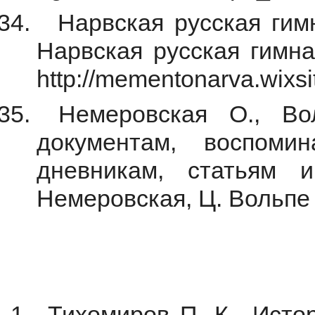
Нарвская русская гимна
Нарвская русская гимна
http://mementonarva.wixs
Немеровская О., Во
документам, воспомин
дневникам, статьям 
Немеровская, Ц. Вольпе –
Тихомиров П. К., Истор