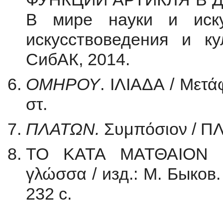
В мире науки и иску
искусствоведения и ку
СибАК, 2014.
ΟΜΗΡΟΥ
. ΙΛΙΑΔΑ / Μετ
στ.
ΠΛΑΤΩΝ.
Συμπόσιον / ΠΛ
ΤΟ ΚΑΤΑ ΜΑΤΘΑΙΟΝ Ε
γλώσσα / изд.: М. Быков
232 с.