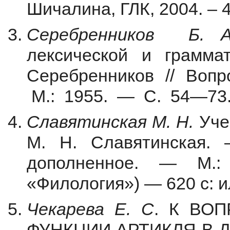
Шичалина, ГЛК, 2004. – 4
Серебренников Б. А
лексической и граммат
Серебренников // Вопро
М.: 1955. — С. 54—73
Славятинская М. Н.
Учеб
М. Н. Славятинская. 
дополненное. — М.:
«Филология») — 620 с: и
Чекарева Е. С
. К ВО
ФУНКЦИИ АРТИКЛЯ В 