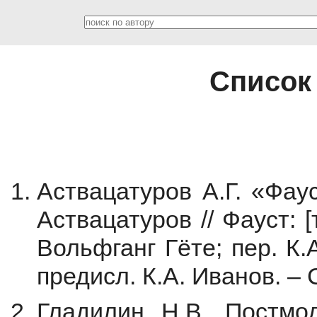
Список
Аствацатуров А.Г. «Фаус
Аствацатуров // Фауст: [
Вольфганг Гёте; пер. К
предисл. К.А. Иванов. – 
Гладилин Н.В. Постмо