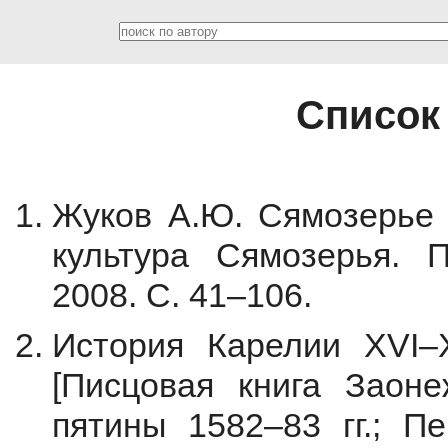
Список
Жуков А.Ю. Сямозерье в
культура Сямозерья. П
2008. С. 41–106.
История Карелии XVI–X
[Писцовая книга Заон
пятины 1582–83 гг.; Пе