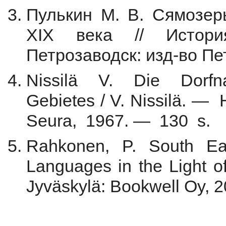
Пулькин М. В. Сямозерь
XIX века // Истори
Петрозаводск: изд-во Пет
Nissilä V. Die Dorf
Gebietes / V. Nissilä. — 
Seura, 1967. — 130 s.
Rahkonen, P. South Eas
Languages in the Light 
Jyväskylä: Bookwell Oy, 